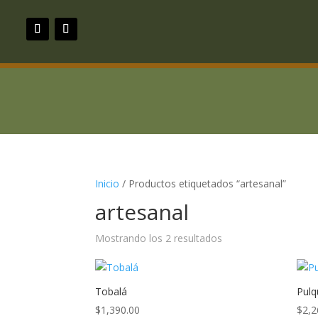
Inicio
/ Productos etiquetados “artesanal”
artesanal
Ordenado
Mostrando los 2 resultados
por
precio:
bajo
Tobalá
Pulq
a
$
1,390.00
$
2,2