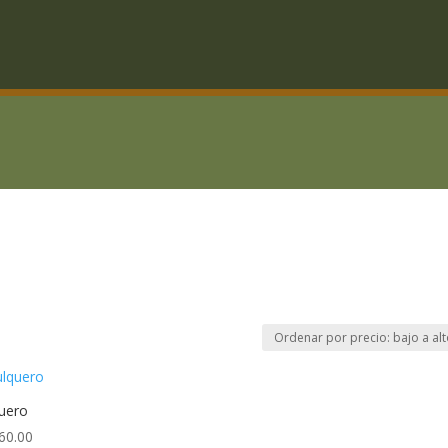
uero
60.00